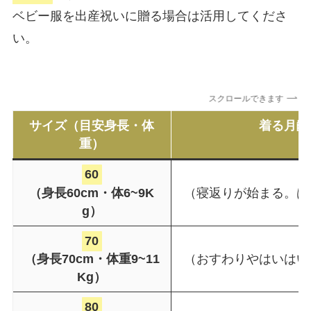
ベビー服を出産祝いに贈る場合は活用してくださ
い。
スクロールできます
サイズ（目安身長・体
着る月齢
重）
60
（身長60cm・体6~9K
（寝返りが始まる。は
g）
70
（身長70cm・体重9~11
（おすわりやはいはい
Kg）
80